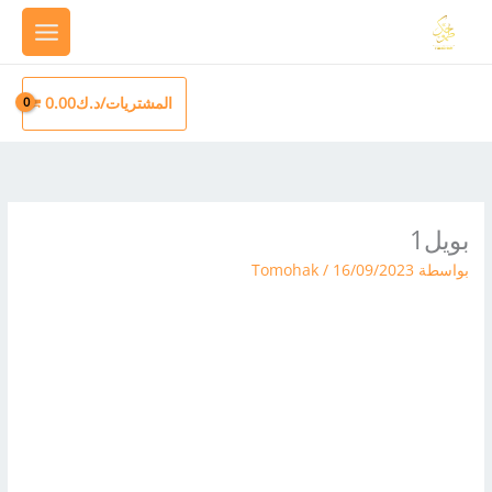
خطي
لى
لمحتوى
المشتريات/
د.ك
0.00
بويل1
بواسطة
16/09/2023
/
Tomohak