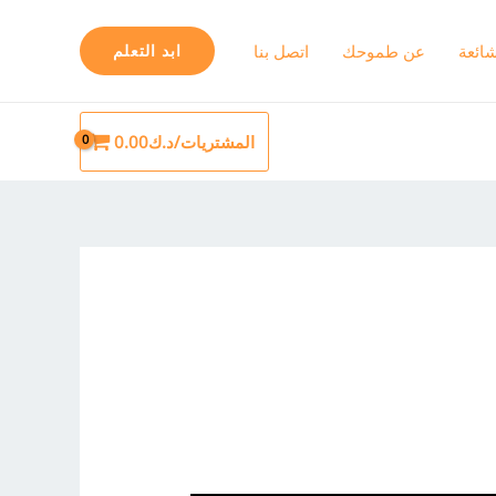
شائعة
عن طموحك
اتصل بنا
ابد التعلم
المشتريات/
د.ك
0.00