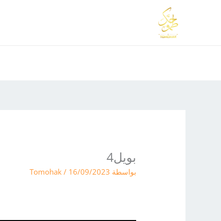
خطي
لى
لمحتوى
بويل4
بواسطة
16/09/2023
/
Tomohak