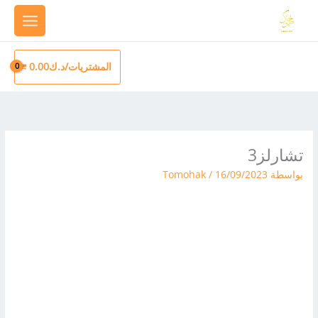
خطي
لى
لمحتوى
المشتريات/
د.ك
0.00
تشارلز3
بواسطة
16/09/2023
/
Tomohak