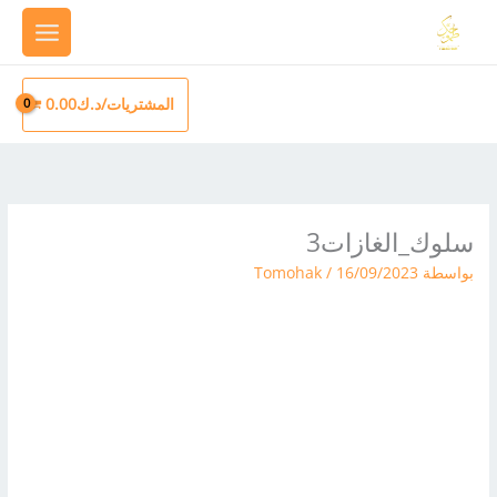
خطي
لى
لمحتوى
المشتريات/
د.ك
0.00
سلوك_الغازات3
بواسطة
16/09/2023
/
Tomohak