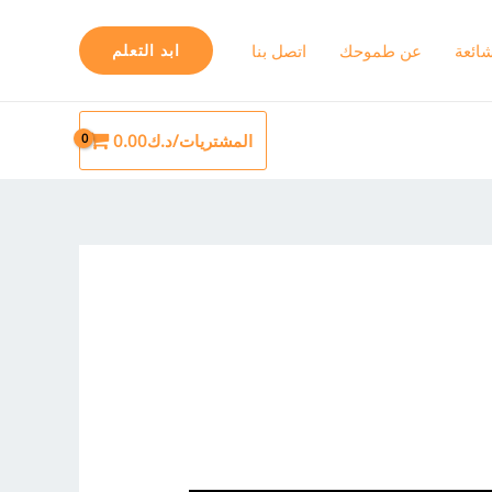
شائعة
عن طموحك
اتصل بنا
ابد التعلم
المشتريات/
د.ك
0.00