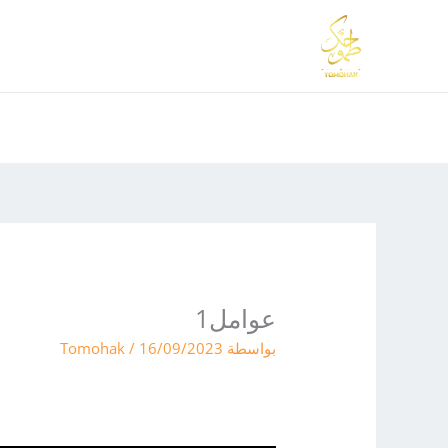
خطي
لى
لمحتوى
عوامل1
بواسطة
16/09/2023
/
Tomohak