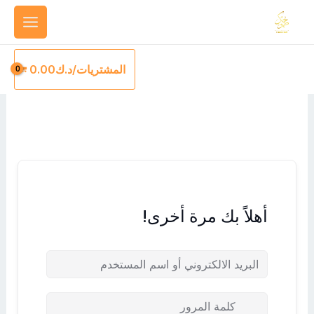
خطي
لى
لمحتوى
المشتريات/
د.ك
0.00
أهلاً بك مرة أخرى!